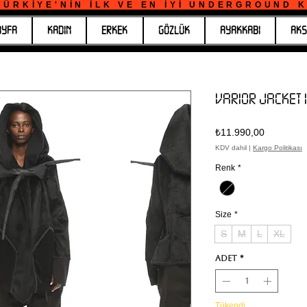
ÜRKİYE'NİN İLK VE EN İYİ UNDERGROUND KO
AYFA
KADIN
ERKEK
GÖZLÜK
AYAKKABI
AKS
VARIOR JACKET II
Fiyat
₺11.990,00
KDV dahil
|
Kargo Politikası
Renk
*
Size
*
S
M
L
XL
Adet
*
Tükendi