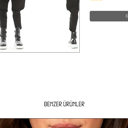
G
BENZER ÜRÜNLER