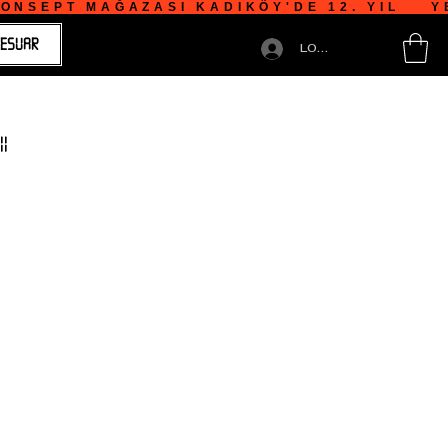
NSEPT MAĞAZASI KADIKÖY'DE 12. YIL    YE
ESUAR
LOGIN
I