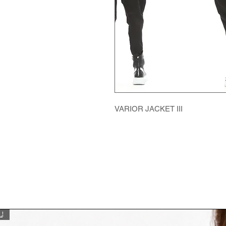
VARIOR JACKET III
W