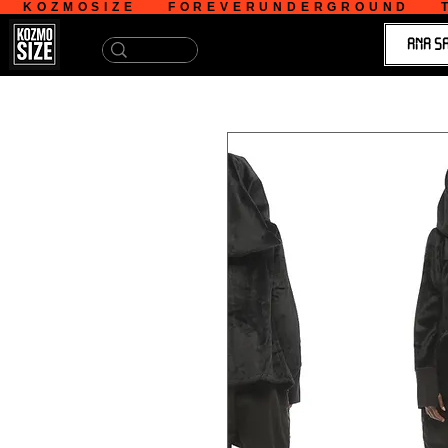
   KOZMOSIZE    FOREVERUNDERGROUND    T
ANA S